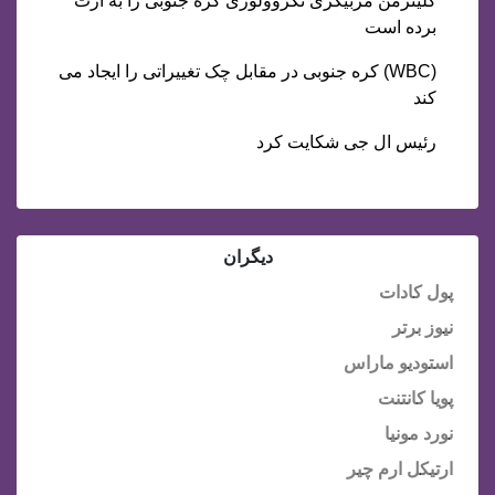
کلینزمن مربیگری نکروولوژی کره جنوبی را به ارث
برده است
(WBC) کره جنوبی در مقابل چک تغییراتی را ایجاد می
کند
رئیس ال جی شکایت کرد
دیگران
پول کادات
نیوز برتر
استودیو ماراس
پویا کانتنت
نورد مونیا
ارتیکل ارم چیر