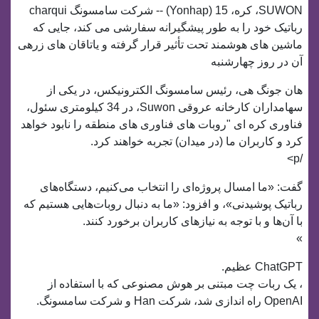
SUWON، کره، 15 (Yonhap) -- شرکت سامسونگ charqui
رباتیک خود را به طور پیشگیرانه سفارشی می کند، جایی که
ماشین های هوشمند تحت تأثیر قرار گرفته و یاتاقان های زرهی
آن در روز چهارشنبه
هان جونگ هی، رئیس سامسونگ الکترونیکس، در یکی از
سهامداران کارخانه عروقی Suwon، در 34 کیلومتری سئول،
فناوری کره ای "روبات های فناوری های منطقه را نابود خواهد
کرد و کاربران ما (در میدان) تجربه خواهند کرد.
/p>
گفت: «ما امسال پروژه‌ای را انتخاب می‌کنیم، دستگاه‌های
رباتیک پوشیدنی»، و افزود: «ما به دنبال روبات‌هایی هستیم که
با آن‌ها و با توجه به نیازهای کاربران برخورد کنند.
»
ChatGPT عظیم.
، یک ربات چت مبتنی بر هوش مصنوعی که با استفاده از
OpenAI راه اندازی شد، شرکت Han و شرکت سامسونگ.