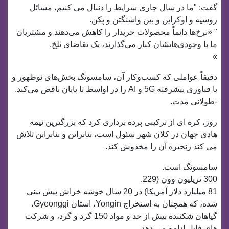
گفت: "ما در سال جاری شرایط را دنبال می کنیم، مسائل
روسیه و اوکراین و بین واشنگتن و پکن.
" «نرخ‌ها دائماً محصولات خریدار را کاهش می‌دهند و مشتریان
ما با وجودی‌هایشان کنار می‌گذارند، یک تقاضای تلخ.
»
دقیقاً عواملی که کسب‌وکار آن، سامسونگ بخش‌های نوظهور و
با فناوری پیشرفته 5G و AI را در اواسط تا پایان ناقص می‌کند.
-طولانی مدت.
روز، کره ای از ترکیبی پرده برداری کرد که بزرگترین نیمه
هادی جهان در کلان شهر سئول است، بنابراین و بنابراین تلاش
می کند زنجیره آن را مخدوش کند.
سامسونگ است.
300 تریلیون وون (229.
81 میلیارد دلار آمریکا) در 20 سال خوشه خراش پیش بینی
شده، که همچنان به استخراج Yongin، استان Gyeonggi،
گیاهان شکننده بیش از حد و مواد 150 گرد و گرد، و شرکت
های فابل ادامه می دهد.