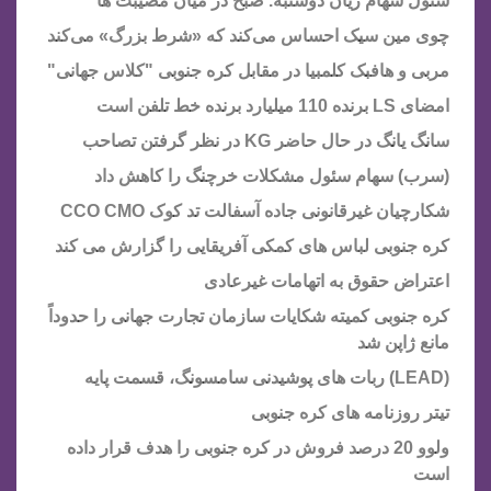
سئول سهام زیان دوشنبه. صبح در میان مصیبت ها
چوی مین سیک احساس می‌کند که «شرط بزرگ» می‌کند
مربی و هافبک کلمبیا در مقابل کره جنوبی "کلاس جهانی"
امضای LS برنده 110 میلیارد برنده خط تلفن است
سانگ یانگ در حال حاضر KG در نظر گرفتن تصاحب
(سرب) سهام سئول مشکلات خرچنگ را کاهش داد
شکارچیان غیرقانونی جاده آسفالت تد کوک CCO CMO
کره جنوبی لباس های کمکی آفریقایی را گزارش می کند
اعتراض حقوق به اتهامات غیرعادی
کره جنوبی کمیته شکایات سازمان تجارت جهانی را حدوداً
مانع ژاپن شد
(LEAD) ربات های پوشیدنی سامسونگ، قسمت پایه
تیتر روزنامه های کره جنوبی
ولوو 20 درصد فروش در کره جنوبی را هدف قرار داده
است