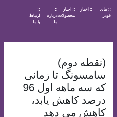
:: مای
:: اخبار
:: اخبار
::
::
فودر
محصولات
درباره
ارتباط
ما
با ما
(نقطه دوم)
سامسونگ تا زمانی
که سه ماهه اول 96
درصد کاهش یابد،
کاهش می دهد