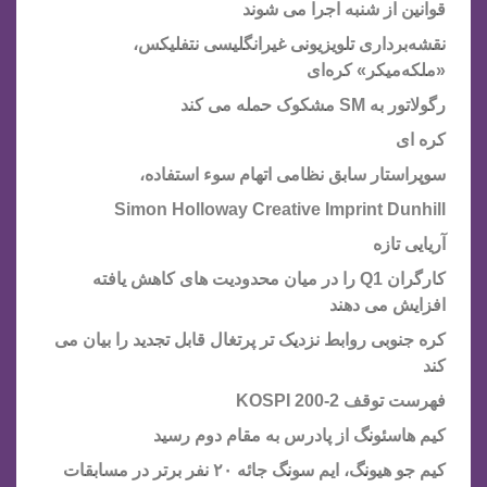
قوانین از شنبه اجرا می شوند
نقشه‌برداری تلویزیونی غیرانگلیسی نتفلیکس،
«ملکه‌میکر» کره‌ای
رگولاتور به SM مشکوک حمله می کند
کره ای
سوپراستار سابق نظامی اتهام سوء استفاده،
Simon Holloway Creative Imprint Dunhill
آریایی تازه
کارگران Q1 را در میان محدودیت های کاهش یافته
افزایش می دهند
کره جنوبی روابط نزدیک تر پرتغال قابل تجدید را بیان می
کند
فهرست توقف KOSPI 200-2
کیم هاسئونگ از پادرس به مقام دوم رسید
کیم جو هیونگ، ایم سونگ جائه ۲۰ نفر برتر در مسابقات