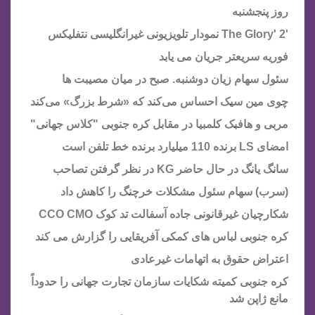
روز پنجشنبه
'The Glory' 2 نمودار تلویزیونی غیرانگلیسی نتفلیکس
فوریه سریعتر جریان می یابد
سئول سهام زیان دوشنبه. صبح در میان مصیبت ها
چوی مین سیک احساس می‌کند که «شرط بزرگ» می‌کند
مربی و هافبک کلمبیا در مقابل کره جنوبی "کلاس جهانی"
امضای LS برنده 110 میلیارد برنده خط تلفن است
سانگ یانگ در حال حاضر KG در نظر گرفتن تصاحب
(سرب) سهام سئول مشکلات خرچنگ را کاهش داد
شکارچیان غیرقانونی جاده آسفالت تد کوک CCO CMO
کره جنوبی لباس های کمکی آفریقایی را گزارش می کند
اعتراض حقوق به اتهامات غیرعادی
کره جنوبی کمیته شکایات سازمان تجارت جهانی را حدوداً
مانع ژاپن شد