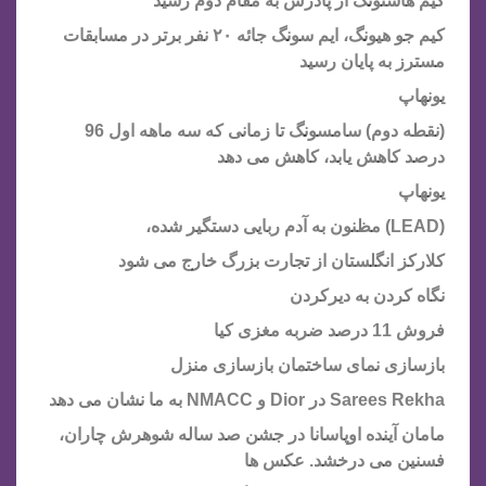
کیم هاسئونگ از پادرس به مقام دوم رسید
کیم جو هیونگ، ایم سونگ جائه ۲۰ نفر برتر در مسابقات
مسترز به پایان رسید
یونهاپ
(نقطه دوم) سامسونگ تا زمانی که سه ماهه اول 96
درصد کاهش یابد، کاهش می دهد
یونهاپ
(LEAD) مظنون به آدم ربایی دستگیر شده،
کلارکز انگلستان از تجارت بزرگ خارج می شود
نگاه کردن به دیرکردن
فروش 11 درصد ضربه مغزی کیا
بازسازی نمای ساختمان بازسازی منزل
Sarees Rekha در Dior و NMACC به ما نشان می دهد
مامان آینده اوپاسانا در جشن صد ساله شوهرش چاران،
فسنین می درخشد. عکس ها