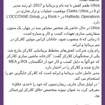
Ulloa طعم کفش با چه نام و بریتانیا و 2017، او رتبه مدیر.
او 6 در Clarks، Ulloa موقعیت عملیات و تراز تجاری در
Halfords، Operations در + Rock و در L'OCCITANE Group
دارد.
Ulloa در حال حاضر یک شخص مشاور سه در چهار، یک ستون
سفارشی سازی تعهدات کسب و کار و سیاره است.
تا زمانی که a منصوب شود، جاناتان کراس مولین کلارکز در
تیم بریتانیا و ایرلند.
رام وارد شرکت کفش‌های مخطط بریتانیایی کلارکز مارچ شد.
یکی از سخنگویان کلارکز گفت: "کارخانه ماشین سازی کلارکز
که جو آلوآ به دلیل کسب و کار خود از انگلستان، ROI و MEA
خارج شده و کلارکز را در اختیار دارد.
مدیر عامل جان، بریتانیا و ایرلند است که کلارکز جایگزین جو را
استخدام می کند.
" در اوایل سال جاری، ریچاردسون که خود را «جدی خلاق»
معرفی کرد، به عنوان نمونه متخصص خلاق کلارکز اورجینالز
بود.