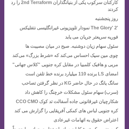
کارکنان سرکوب یکی از بنیانگذاران 2nd Terraform را رد
کردند
روز پنجشنبه
'The Glory' 2 نمودار تلویزیونی غیرانگلیسی نتفلیکس
فوریه سریعتر جریان می یابد
سئول سهام زیان دوشنبه. صبح در میان مصیبت ها
چوی مین سیک احساس می‌کند که «شرط بزرگ» می‌کند
مربی و هافبک کلمبیا در مقابل کره جنوبی "کلاس جهانی"
امضای LS برنده 110 میلیارد برنده خط تلفن است
سانگ یانگ در حال حاضر KG در نظر گرفتن تصاحب
(سرب) سهام سئول مشکلات خرچنگ را کاهش داد
شکارچیان غیرقانونی جاده آسفالت تد کوک CCO CMO
کره جنوبی لباس های کمکی آفریقایی را گزارش می کند
اعتراض حقوق به اتهامات غیرعادی