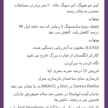
کیم جو هیونگ، ایم سونگ جائه ۲۰ نفر برتر در مسابقات
مسترز به پایان رسید
یونهاپ
(نقطه دوم) سامسونگ تا زمانی که سه ماهه اول 96
درصد کاهش یابد، کاهش می دهد
یونهاپ
(LEAD) مظنون به آدم ربایی دستگیر شده،
کلارکز انگلستان از تجارت بزرگ خارج می شود
نگاه کردن به دیرکردن
فروش 11 درصد ضربه مغزی کیا
بازسازی نمای ساختمان بازسازی منزل
Sarees Rekha در Dior و NMACC به ما نشان می دهد
مامان آینده اوپاسانا در جشن صد ساله شوهرش چاران،
فسنین می درخشد. عکس ها
کارکنان سرکوب یکی از بنیانگذاران 2nd Terraform را رد