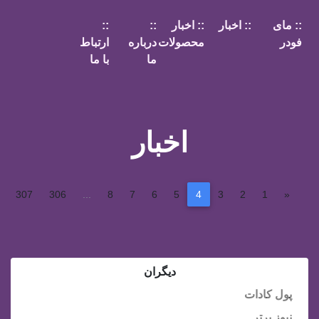
:: مای
:: اخبار
:: اخبار
::
::
فودر
محصولات
درباره
ارتباط
ما
با ما
اخبار
»
307
306
...
8
7
6
5
4
3
2
1
«
دیگران
پول کادات
نیوز برتر