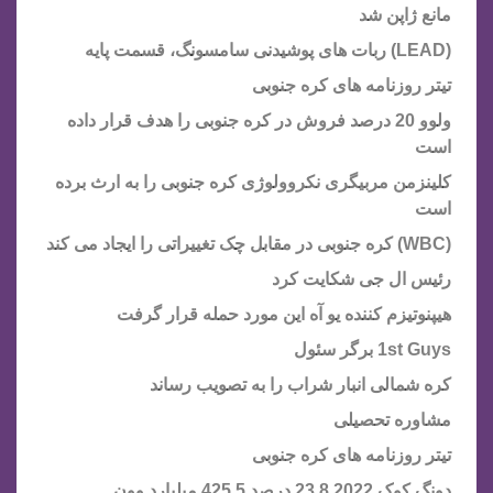
مانع ژاپن شد
(LEAD) ربات های پوشیدنی سامسونگ، قسمت پایه
تیتر روزنامه های کره جنوبی
ولوو 20 درصد فروش در کره جنوبی را هدف قرار داده
است
کلینزمن مربیگری نکروولوژی کره جنوبی را به ارث برده
است
(WBC) کره جنوبی در مقابل چک تغییراتی را ایجاد می کند
رئیس ال جی شکایت کرد
هیپنوتیزم کننده یو آه این مورد حمله قرار گرفت
1st Guys برگر سئول
کره شمالی انبار شراب را به تصویب رساند
مشاوره تحصیلی
تیتر روزنامه های کره جنوبی
دونگ کوک 2022 23.8 درصد 425.5 میلیارد وون