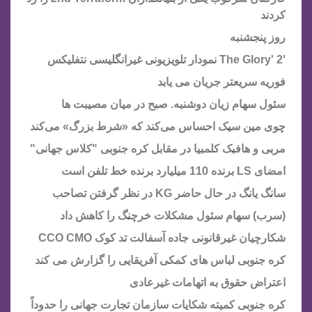
کردند
روز پنجشنبه
'The Glory' 2 نمودار تلویزیونی غیرانگلیسی نتفلیکس
فوریه سریعتر جریان می یابد
سئول سهام زیان دوشنبه. صبح در میان مصیبت ها
چوی مین سیک احساس می‌کند که «شرط بزرگ» می‌کند
مربی و هافبک کلمبیا در مقابل کره جنوبی "کلاس جهانی"
امضای LS برنده 110 میلیارد برنده خط تلفن است
سانگ یانگ در حال حاضر KG در نظر گرفتن تصاحب
(سرب) سهام سئول مشکلات خرچنگ را کاهش داد
شکارچیان غیرقانونی جاده آسفالت تد کوک CCO CMO
کره جنوبی لباس های کمکی آفریقایی را گزارش می کند
اعتراض حقوق به اتهامات غیرعادی
کره جنوبی کمیته شکایات سازمان تجارت جهانی را حدوداً